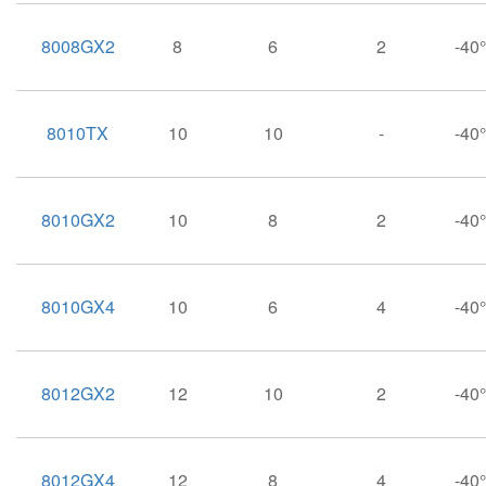
8008GX2
8
6
2
-4
8010TX
10
10
-
-4
8010GX2
10
8
2
-4
8010GX4
10
6
4
-4
8012GX2
12
10
2
-4
8012GX4
12
8
4
-4