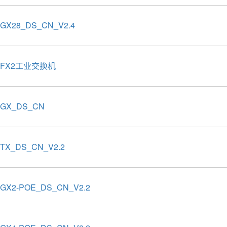
8GX28_DS_CN_V2.4
18FX2工业交换机
5GX_DS_CN
8TX_DS_CN_V2.2
6GX2-POE_DS_CN_V2.2