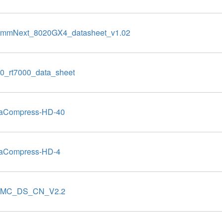
mmNext_8020GX4_datasheet_v1.02
00_rt7000_data_sheet
aCompress-HD-40
aCompress-HD-4
2MC_DS_CN_V2.2