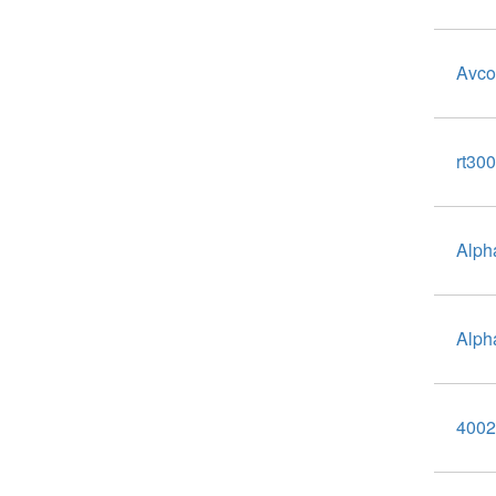
Avco
rt30
Alph
Alph
400