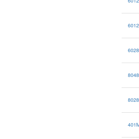
601
601
602
804
802
401