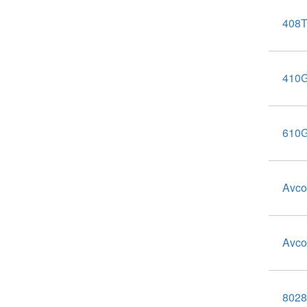
408
410
610
Avco
Avco
802