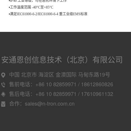
•
IP40
工业等级，可
在
恶劣环境
下工作
•
工作温度范围
-40°C
至
+85°C
•
满足
IEC61000-6-2/IEC61000-6-4
重工业
级
EMS
标准
安通恩创信息技术（北京）有限公司
中国 北京市 海淀区 金澳国际 马甸东路19号
售前电话：+86 10 82859971 / 18612860826
售后电话：+86 10 82859971 / 17610961132
合作：sales@n-tron.com.cn