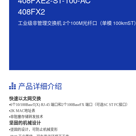
408FX2
工业级非管理交换机 2个100M光纤口（单模 100kmST） 6
产品详细介绍
快速以太网交换
•
6
个
10/100BaseT(X) RJ-45
端口和
2
个
100BaseFX
端口（可选
SC ST FC
接口）
•
2K MAC
地址表
•
非阻塞存储转发
技术
坚固的机械设计
•
坚固的设计
，
可防止机械变形